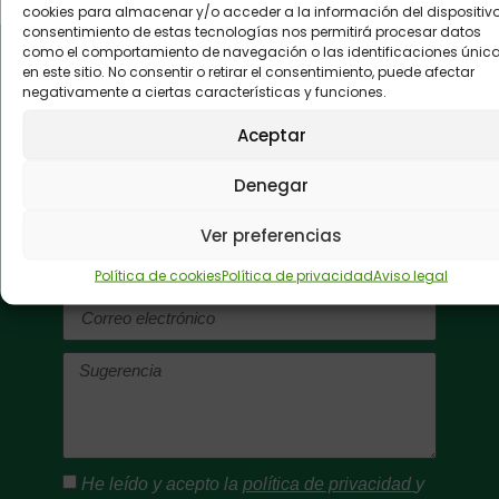
cookies para almacenar y/o acceder a la información del dispositivo.
consentimiento de estas tecnologías nos permitirá procesar datos
como el comportamiento de navegación o las identificaciones únic
en este sitio. No consentir o retirar el consentimiento, puede afectar
negativamente a ciertas características y funciones.
Buzón de
sugerencias:
Aceptar
Envíanos tus
Denegar
comentarios.
Ver preferencias
Política de cookies
Política de privacidad
Aviso legal
He leído y acepto la
política de privacidad
y