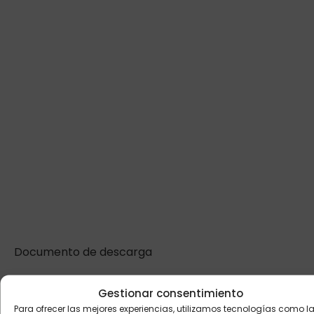
Documento de descarga
Gestionar consentimiento
ANTERIOR
SIGUIENTE
Para ofrecer las mejores experiencias, utilizamos tecnologías como l
Memoria de actividades de 2020
Revista La Mirada 44. Agosto de 2021