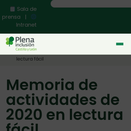
Sala de
prensa
|
Intranet
Inicio
>>
Memoria de actividades de 2020 en
lectura fácil
Memoria de
actividades de
2020 en lectura
fácil