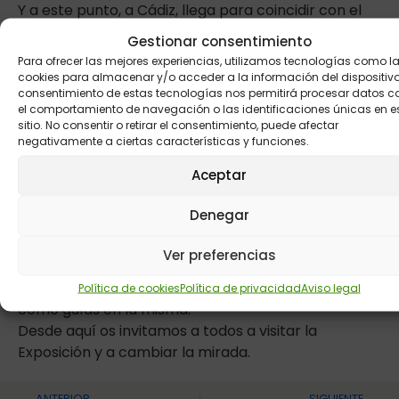
Y a este punto, a Cádiz, llega para coincidir con el
acto
“Cádiz, cuna de los Derechos”
, donde un
Gestionar consentimiento
centenar de personas con discapacidad
Para ofrecer las mejores experiencias, utilizamos tecnologías como l
intelectual, se van a reunir, representando a las 700
cookies para almacenar y/o acceder a la información del dispositivo.
consentimiento de estas tecnologías nos permitirá procesar datos 
que llevan todo el año participando, para leer un
el comportamiento de navegación o las identificaciones únicas en e
Manifiesto sobre los Derechos de las Personas
sitio. No consentir o retirar el consentimiento, puede afectar
con Discapacidad Intelectual.
negativamente a ciertas características y funciones.
Pero “Con otra mirada” no termina en tierras
Aceptar
gaditanas, seguirá a partir de noviembre por otras
ciudades de España, y a lo largo del año 2013. Todas
Denegar
las comunidades autónomas, tendrán la
oportunidad de visitarla.
Ver preferencias
La Exposición va a contar en cada ciudad con
personas con discapacidad intelectual que estarán
Política de cookies
Política de privacidad
Aviso legal
como guías en la misma.
Desde aquí os invitamos a todos a visitar la
Exposición y a cambiar la mirada.
ANTERIOR
SIGUIENTE