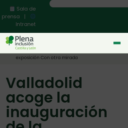
Sala de
prensa
|
Intranet
Inicio
>>
Valladolid acoge la inauguración de la
exposición Con otra mirada
Valladolid
acoge la
inauguración
de la