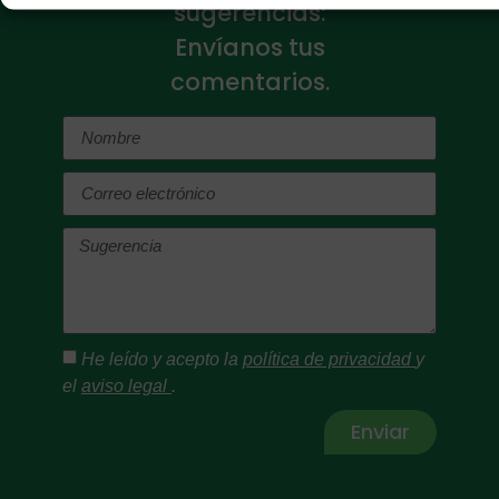
sugerencias:
Envíanos tus
comentarios.
He leído y acepto la
política de privacidad
y
el
aviso legal
.
Enviar
Alternative: