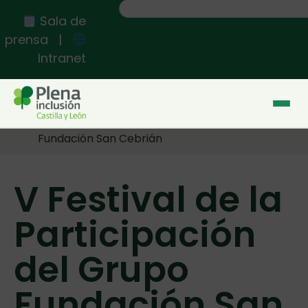
Sala de
prensa
|
Intranet
Inicio
>>
V Festival de la Participación del Grupo
Fundación San Cebrián
V Festival de la
Participación
del Grupo
Fundación San