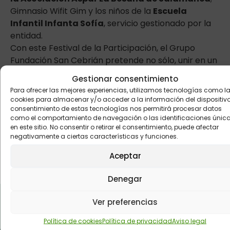
Gimnasio Wifit Gim y los niños de la
Escuela
Infantil Infanta Sofía
, servicio gestionado por la
entidad.
Con este Festival de la Participación, el Grupo
Fundación San Cebrián pretende no sólo, unir en un
acto a todos los grupos de interés, sino también
Gestionar consentimiento
agradecer a la sociedad palentina el apoyo
Para ofrecer las mejores experiencias, utilizamos tecnologías como l
constante y el permitir a la ciudadanía que se
cookies para almacenar y/o acceder a la información del dispositivo.
consentimiento de estas tecnologías nos permitirá procesar datos
acerquen algo más a las entidades y a las
como el comportamiento de navegación o las identificaciones únic
personas con capacidades diversas.
en este sitio. No consentir o retirar el consentimiento, puede afectar
Fuente:
Cadena SER
negativamente a ciertas características y funciones.
Aceptar
ANTERIOR
SIGUIENTE
El modelo organizativo y la financiación del IRPF, los temas del Foro de Dirigentes
Construyendo juntos, Jornada de Buenas Prácticas
Denegar
Ver preferencias
Buzón de
Política de cookies
Política de privacidad
Aviso legal