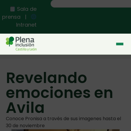
Sala de
prensa
|
Intranet
Inicio
>>
Revelando emociones en Avila
Revelando
emociones en
Avila
Conoce Pronisa a través de sus imagenes hasta el
30 de noviembre