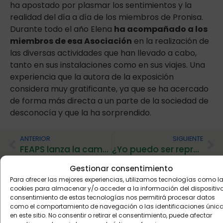
ha apostado por plasmar los sentimientos y la
realidad del día a día de los miembros de Pronisa.
Durante todo el año Elena
ha acompañado a los
miembros de esa Asociación
en la realización de
las diversas actividades que han llevado a cabo,
tanto en sus instalaciones como en sus viajes. Una
experiencia que la autora de la exposición
considera muy gratificante, ya que se ha acercado
de forma más directa a un parte de la sociedad de
desconocía y que la ha sorprendido.
ANTERIOR
SIGUIENTE
FEAPS lanza la campaña reivindicativa de «Superpersonas»
¿Yo puedo ser representante en mi asociación?
Gestionar consentimiento
Para ofrecer las mejores experiencias, utilizamos tecnologías como l
cookies para almacenar y/o acceder a la información del dispositivo.
Buzón de
consentimiento de estas tecnologías nos permitirá procesar datos
como el comportamiento de navegación o las identificaciones únic
sugerencias:
en este sitio. No consentir o retirar el consentimiento, puede afectar