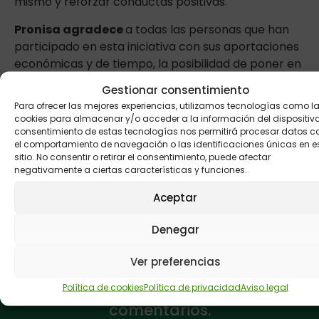
mismo y reforzar conductas positivas.
Pronisa agradece
a todas las personas que han
participado en esta iniciativa con sus aportaciones
económicas y de tiempo, la posibilidad de poner en
marcha estos tres tallerse que se celebrarán el
Gestionar consentimiento
próximo sábado a las 11 de la mañana en el Centro
Para ofrecer las mejores experiencias, utilizamos tecnologías como l
Espíritu Santo.
cookies para almacenar y/o acceder a la información del dispositivo.
consentimiento de estas tecnologías nos permitirá procesar datos 
el comportamiento de navegación o las identificaciones únicas en e
sitio. No consentir o retirar el consentimiento, puede afectar
ANTERIOR
SIGUIENTE
negativamente a ciertas características y funciones.
FEAPS participa en una investigación para mejorar la atención sanitaria
Aprendiendo más sobre calidad de vida
Aceptar
Denegar
Buzón de
Ver preferencias
sugerencias:
Envíanos tus
Política de cookies
Política de privacidad
Aviso legal
comentarios.