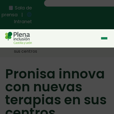
Sala de
prensa
|
Intranet
Inicio
>>
Pronisa innova con nuevas terapias en
sus centros
Pronisa innova
con nuevas
terapias en sus
centros