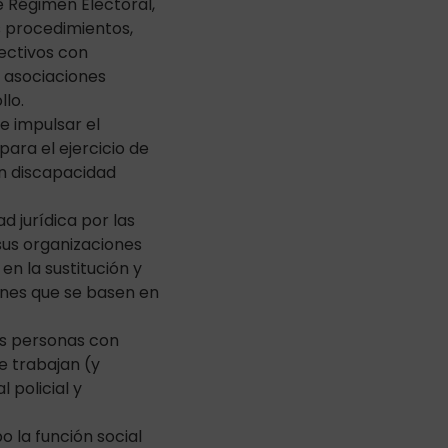
e Régimen Electoral,
s procedimientos,
lectivos con
e asociaciones
llo.
e impulsar el
ara el ejercicio de
on discapacidad
d jurídica por las
sus organizaciones
n la sustitución y
ones que se basen en
las personas con
e trabajan (y
 policial y
 la función social