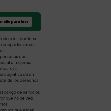
r clic para leer
lada a los partidos
n recogerlas en sus
os:
a personas con
ecial a mujeres,
ntes, etc.
d cognitiva de en
frute de los derechos
isponga de servicios
rar que no se vea
rsos.
amilias que eligen