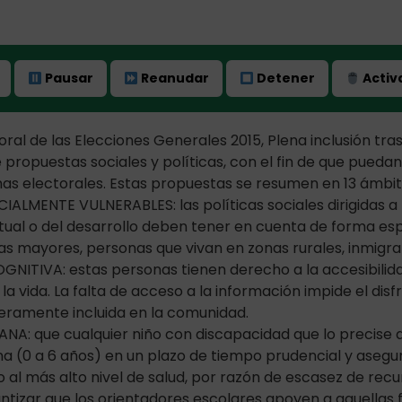
Pausar
Reanudar
Detener
Activa
al de las Elecciones Generales 2015, Plena inclusión tras
e propuestas sociales y políticas, con el fin de que pueda
s electorales. Estas propuestas se resumen en 13 ámbit
IALMENTE VULNERABLES: las políticas sociales dirigidas 
tual o del desarrollo deben tener en cuenta de forma esp
nas mayores, personas que vivan en zonas rurales, inmigra
GNITIVA: estas personas tienen derecho a la accesibilida
la vida. La falta de acceso a la información impide el dis
eramente incluida en la comunidad.
A: que cualquier niño con discapacidad que lo precise d
 (0 a 6 años) en un plazo de tiempo prudencial y asegu
 al más alto nivel de salud, por razón de escasez de recu
tizar que los orientadores escolares apoyen a aquellas f