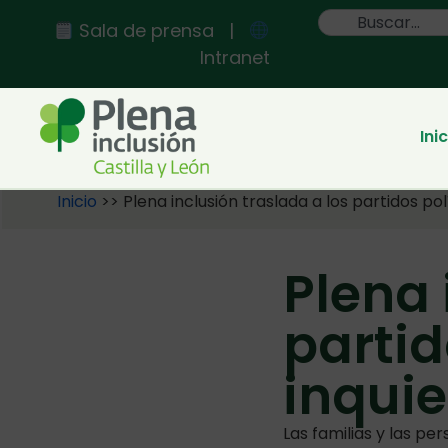
Sala de prensa
|
Intranet
Ini
Inicio
>>
Plena inclusión traslada a los partidos pol
Plena 
partid
inqui
Las familias y las p