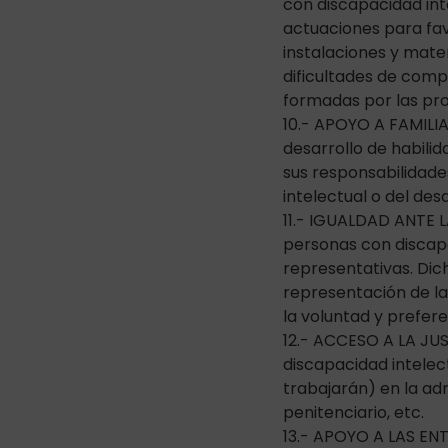
con discapacidad int
actuaciones para favo
instalaciones y mate
dificultades de comp
formadas por las pro
10.- APOYO A FAMILIA
desarrollo de habili
sus responsabilidade
intelectual o del desa
11.- IGUALDAD ANTE LA
personas con discapa
representativas. Dic
representación de la
la voluntad y prefer
12.- ACCESO A LA JUS
discapacidad intelect
trabajarán) en la admi
penitenciario, etc.
13.- APOYO A LAS EN