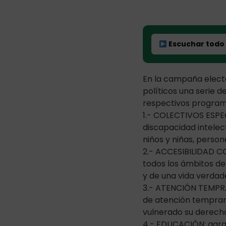
Escuchar todo
En la campaña elector
políticos una serie d
respectivos programa
1.- COLECTIVOS ESPEC
discapacidad intelec
niños y niñas, perso
2.- ACCESIBILIDAD CO
todos los ámbitos de 
y de una vida verdad
3.- ATENCIÓN TEMPRAN
de atención temprana
vulnerado su derecho
4.- EDUCACIÓN: garan