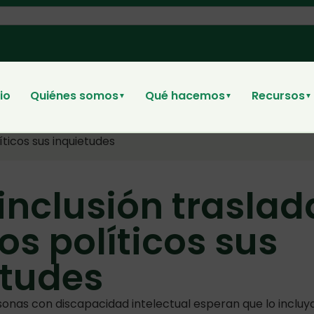
cio
Quiénes somos
Qué hacemos
Recursos
▼
▼
▼
íticos sus inquietudes
inclusión traslad
os políticos sus
etudes
ersonas con discapacidad intelectual esperan que lo incl