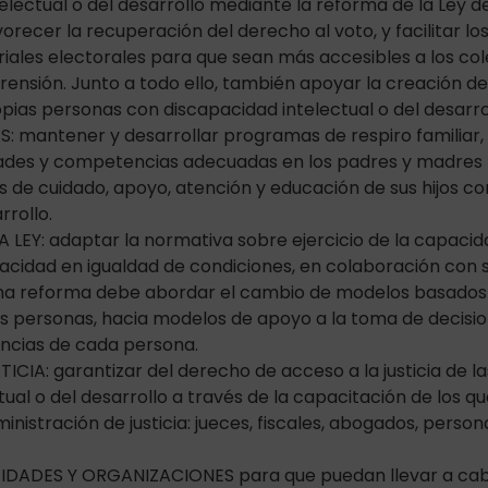
electual o del desarrollo mediante la reforma de la Ley d
recer la recuperación del derecho al voto, y facilitar lo
riales electorales para que sean más accesibles a los co
rensión. Junto a todo ello, también apoyar la creación d
pias personas con discapacidad intelectual o del desarro
S: mantener y desarrollar programas de respiro familiar, 
dades y competencias adecuadas en los padres y madres p
s de cuidado, apoyo, atención y educación de sus hijos c
rrollo.
 LEY: adaptar la normativa sobre ejercicio de la capacida
cidad en igualdad de condiciones, en colaboración con 
ha reforma debe abordar el cambio de modelos basados e
s personas, hacia modelos de apoyo a la toma de decisi
encias de cada persona.
TICIA: garantizar del derecho de acceso a la justicia de 
ual o del desarrollo a través de la capacitación de los qu
nistración de justicia: jueces, fiscales, abogados, personal
TIDADES Y ORGANIZACIONES para que puedan llevar a cabo