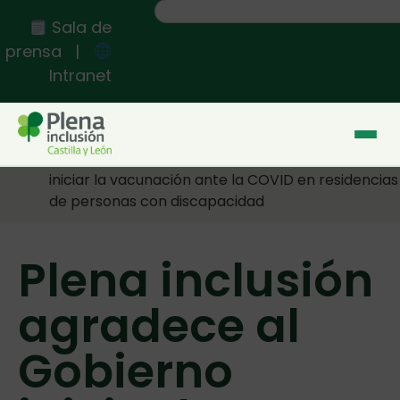
Sala de
prensa
|
Intranet
Inicio
>>
Plena inclusión agradece al Gobierno
iniciar la vacunación ante la COVID en residencias
de personas con discapacidad
Plena inclusión
agradece al
Gobierno