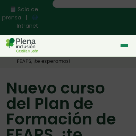
Sala de
prensa
|
Intranet
Inicio
>>
Nuevo curso del Plan de Formación de
FEAPS, ¡te esperamos!
Nuevo curso
del Plan de
Formación de
FEAPS, ¡te