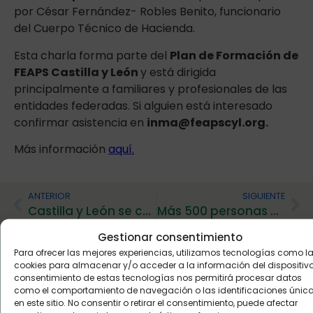
por César Fernández- Robles Benito, funcionario
del Cuerpo Técnico de Hacienda.
Esta charla forma parte del
Plan de Formación de
FEAPS Castilla y León
y está dirigida
principalmente a familiares y profesionales de las
entidades federadas. Si alguien está interesado
confirmar asistencia en
inma@feapscyl.org.
Más información
aquí.
ANTERIOR
SIGUIENTE
Castilla y León se consolida en la élite
Más 500 personas con discapacidad intelectual de la región podrán disfrutar de sus vacaciones
Gestionar consentimiento
Para ofrecer las mejores experiencias, utilizamos tecnologías como l
cookies para almacenar y/o acceder a la información del dispositivo.
Buzón de
consentimiento de estas tecnologías nos permitirá procesar datos
como el comportamiento de navegación o las identificaciones únic
sugerencias:
en este sitio. No consentir o retirar el consentimiento, puede afectar