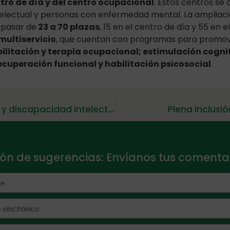
tro de día y del centro ocupacional
. Estos centros se
electual y personas con enfermedad mental. La ampliaci
 pasar de
23 a 70 plazas
, 15 en el centro de día y 55 en 
multiservicio
, que cuentan con programas para promov
ilitación y terapia ocupacional; estimulación cogni
cuperación funcional y habilitación psicosocial
.
Nuevo curso de Violencia de género y discapacidad intelectual
Plena inclusi
ón de sugerencias: Envíanos tus comentar