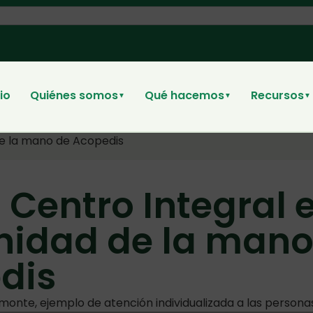
cio
Quiénes somos
Qué hacemos
Recursos
▼
▼
▼
de la mano de Acopedis
Centro Integral e
idad de la mano
dis
onte, ejemplo de atención individualizada a las persona