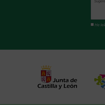
He leí
Alternat