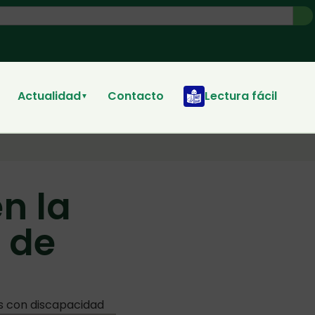
Actualidad
Contacto
Lectura fácil
▼
n la
 de
s con discapacidad