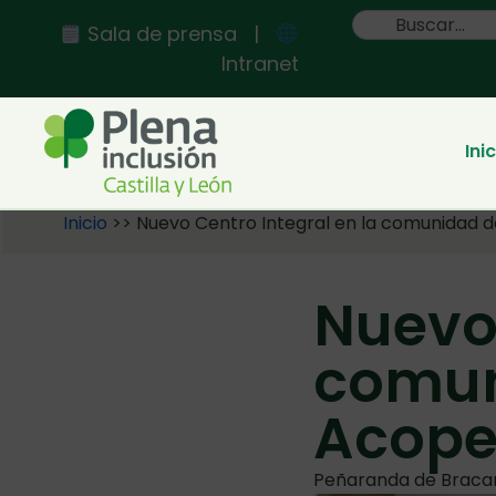
Sala de prensa
|
Intranet
Ini
Inicio
>>
Nuevo Centro Integral en la comunidad 
Nuevo 
comun
Acope
Peñaranda de Bracam