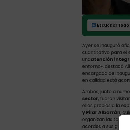
Escuchar todo
Ayer se inauguró ofi
cuantitativo para el
una
atención integr
entorno», destacó Al
encargada de inaugur
en calidad está aco
Ambos, junto a nume
sector
, fueron visit
ellas gracias a la ex
y Pilar Albarrán
, qu
organizan las tareas
acordes a sus gustos