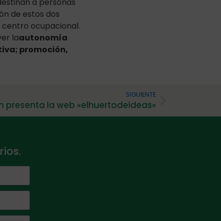
 destinan a personas
ón de estos dos
el centro ocupacional.
er la
autonomía
tiva; promoción,
SIGUIENTE
ón presenta la web «elhuertodeideas»
ios.