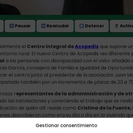
Pausar
Reanudar
Detener
Activa
cialmente el
Centro Integral de
Acopedis
que supone un 
 entorno rural. El nuevo Centro de Acopedis «es diferente
al
a las personas con discapacidad con el valor añadido 
icia García, consejera de Familia e Igualdad de Oportunid
ar el centro junto al presidente de la asociación Juan M
mpañado también por un incremento de plazas de 23 a 70
rosos r
epresentantes de la admministración y de otr
ando las instalaciones y conociendo el trabajo que se real
plicación de quién allí reside como
Cristina de la Fuente,
ienes describieron como era su día a día en la vivienda 
 del hogar, qué hacen en su tiempo libre o cómo decoran 
Gestionar consentimiento
, fueron algunos de los temas que contaron a la Consejera