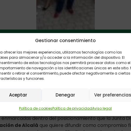
Gestionar consentimiento
Pausar
Reanudar
Detener
Activa
a ofrecer las mejores experiencias, utilizamos tecnologías como las
kies para almacenar y/o acceder a la información del dispositivo. El
junio se ha celebrado en Alcalá de Henares (Madrid) una
J
nsentimiento de estas tecnologías nos permitirá procesar datos como el
EAPS
que ha reunido a la Junta Directiva, los presidentes 
portamiento de navegación o las identificaciones únicas en este sitio.
sentir o retirar el consentimiento, puede afectar negativamente a ciertas
s de nuestro movimiento asociativo.
acterísticas y funciones.
ajo, que ha contado con la máxima representación de FEA
s más Ceuta y Melilla, se ha reflexionado y acordado lí
Aceptar
Denegar
Ver preferencia
s a acometer dentro de su plan estratégico para dar resp
entes, en este contexto de cambio permanente y crisis c
Política de cookies
Política de privacidad
Aviso legal
 enmarcadas dentro del posicionamiento que la Junta Di
ación de Alcalá
que quiere difundir como compromiso f