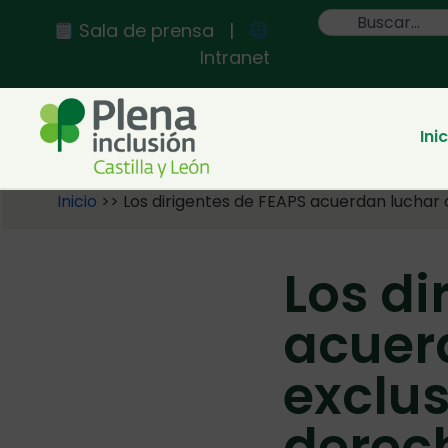
Sala de prensa
|
Intranet
Ini
Inicio
>>
Los dirigentes de FEAPS acuerdan luchar 
Los di
acuerd
exclus
derec