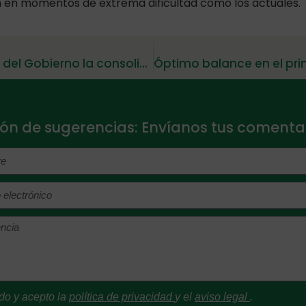
n en momentos de extrema dificultad como los actuales.
FEAPS valora como un paso positivo del Gobierno la consolidación de la gestión de los programas de interés
ón de sugerencias: Envíanos tus comentar
do y acepto la
política de privacidad
y el
aviso legal
.