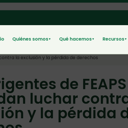
cio
Quiénes somos
Qué hacemos
Recursos
▼
▼
▼
contra la exclusión y la pérdida de derechos
rigentes de FEAPS
an luchar contra
ión y la pérdida 
hos