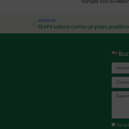
cumplir con su Misió
ANTERIOR
Buz
He leí