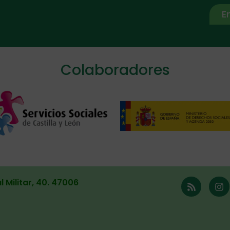
E
ive:
Colaboradores
l Militar, 40. 47006