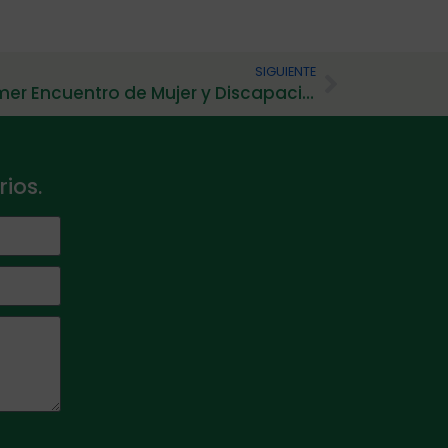
SIGUIENTE
Óptimo balance en el primer Encuentro de Mujer y Discapacidad intelectual
ios.