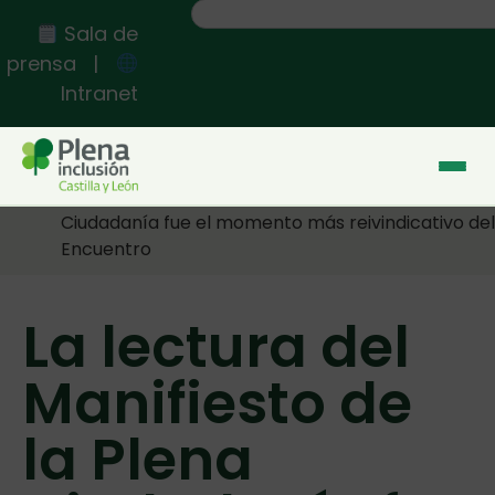
Sala de
prensa
|
Intranet
Inicio
>>
La lectura del Manifiesto de la Plena
Ciudadanía fue el momento más reivindicativo del
Encuentro
La lectura del
Manifiesto de
la Plena