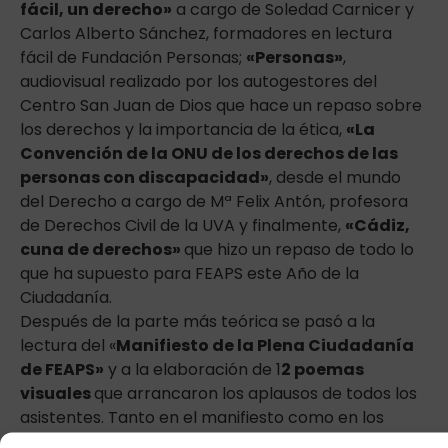
fácil, un derecho»
a cargo de Soledad Carnicer y
Carlos Alberto Sánchez, formadores en lectura
fácil de Fundación Personas;
«Personas»
,
audiovisual realizado por los autogestores del
Centro San Juan de Dios que hace un repaso sobre
los derechos y la importancia de la ética,
«La
Convención de la ONU de los derechos de las
personas con discapacidad»
, desde el mundo
del Derecho a cargo de Mª Felix Antón, profesora
de Derechos Civil de la UVA y finalmente,
«Cádiz,
cuna de derechos»
que hizo un repaso de todo lo
que ha supuesto para FEAPS este Año de la
Ciudadanía.
Después de la parte más teórica se pasó a la
lectura del «
Manifiesto de la Plena Ciudadanía
de FEAPS»
y a la elaboración de 1
2 poemas
visuales
que arrancaron los aplausos de todos los
asistentes. Tanto en el manifiesto como en los
poemas, los autogestores de la región pidieron de