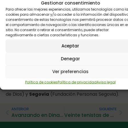
Gestionar consentimiento
forma vehemente el compromiso de diferentes
Para ofrecer las mejores experiencias, utilizamos tecnologías como l
colectivos (políticos, periodistas, médicos, jueces, ..)
cookies para almacenar y/o acceder a la información del dispositivo.
y de los ciudadanos en general para construir entre
consentimiento de estas tecnologías nos permitirá procesar datos 
el comportamiento de navegación o las identificaciones únicas en e
todos una sociedad más justa e inclusiva.
sitio. No consentir o retirar el consentimiento, puede afectar
Esta jornada reunió a un centenar de personas con
negativamente a ciertas características y funciones.
discapacidad intelectual de toda la región
Aceptar
procedentes siete provincias, concretamente de
León
(Asprona y Fundación Personas Bierzo),
Denegar
Zamora
(Asprosub Benavente y Fundación
Personas Zamora),
Salamanca
(Asprodes y Aspar
Ver preferencias
La Besana),
Palencia
(Fundación Personas y
Fundación San Cebrián),
Burgos
(Aspanias),
Política de cookies
Política de privacidad
Aviso legal
Valladolid
(Fundación Personas y Centro San Juan
de Dios) y
Segovia
(Fundación Personas Segovia).
ANTERIOR
SIGUIENTE
Avanzando en Dinamización Asociativa
Veinte tenistas de Castilla y León demuestran su buen nivel en «Más que tenis»