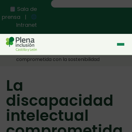
Sala de
prensa
|
Intranet
Inicio
>>
La discapacidad intelectual
comprometida con la sostenibilidad
La
discapacidad
intelectual
comprometida