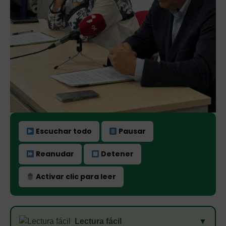
Escuchar todo
Pausar
Reanudar
Detener
Activar clic para leer
Lectura fácil
▼