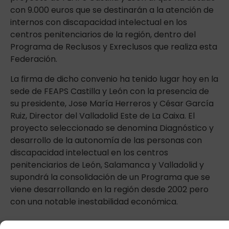
con 9.000 euros que se destinarán a la atención de
internos con discapacidad intelectual en los
centros penitenciarios de la región, dentro del
Programa de Reclusos y Exreclusos que realiza esta
Federación.
La firma de dicho convenio ha tenido lugar hoy en la
sede de FEAPS Castilla y León con la presencia de
su presidente, Jose María Herreros y César García
Ruiz, Director del Valladolid Este de La Caixa. El
proyecto seleccionado se denomina Diagnóstico y
desarrollo de la autonomía de las personas con
discapacidad intelectual en los centros
penitenciarios de León, Salamanca y Valladolid y
supondrá la consolidación de un Programa que se
viene desarrollando en la región desde 2002 pero
con una notable inestabilidad económica.