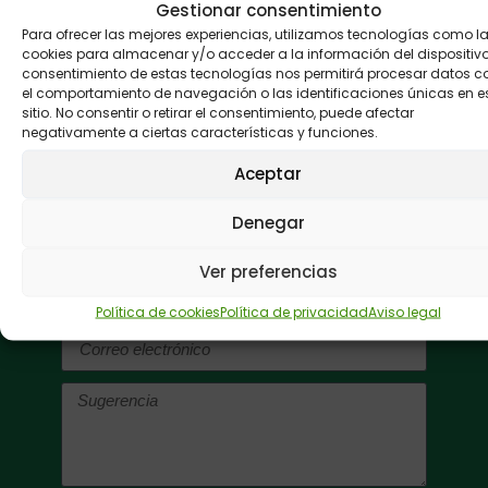
Gestionar consentimiento
ANTERIOR
SIGUIENTE
Para ofrecer las mejores experiencias, utilizamos tecnologías como l
Más deporte adaptado en la región
La Obra Social Caja Madrid comprometida con la discapacidad intelectual
cookies para almacenar y/o acceder a la información del dispositivo.
consentimiento de estas tecnologías nos permitirá procesar datos 
el comportamiento de navegación o las identificaciones únicas en e
sitio. No consentir o retirar el consentimiento, puede afectar
negativamente a ciertas características y funciones.
Buzón de
sugerencias:
Aceptar
Envíanos tus
Denegar
comentarios.
Ver preferencias
Política de cookies
Política de privacidad
Aviso legal