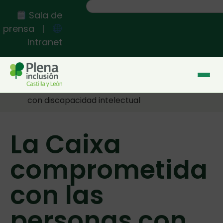
Sala de
prensa
|
Intranet
Inicio
>>
La Caixa comprometida con las personas
con discapacidad intelectual
La Caixa
comprometida
con las
personas con