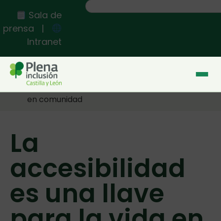
Sala de
prensa
|
Intranet
Inicio
>>
La accesibilidad es una llave para la vida
en comunidad
La
accesibilidad
es una llave
para la vida en