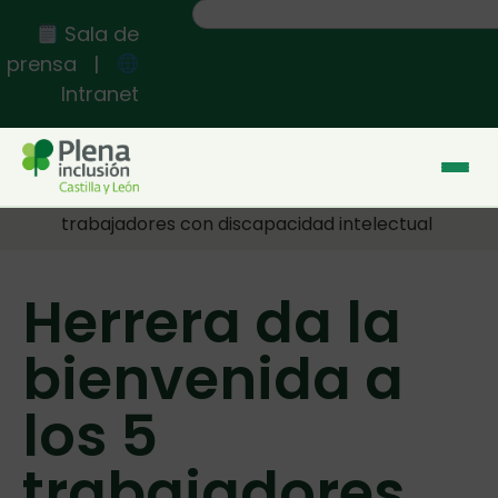
Sala de
prensa
|
Intranet
Inicio
>>
Herrera da la bienvenida a los 5
trabajadores con discapacidad intelectual
Herrera da la
bienvenida a
los 5
trabajadores