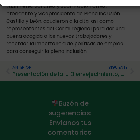
Juan Pérez Sanchez y Juan Pablo Torres,
presidente y vicepresidente de Plena inclusión
Castilla y León, acudieron a la cita, así como
representantes del Cermi regional para dar una
buena acogida a los nuevos trabajadores y
recordar la importancia de políticas de empleo
para conseguir la plena inclusión.
ANTERIOR
SIGUIENTE
Presentación de la segunda parte del estudio «Todos somos todos»
El envejecimiento, protagonista del XXVIII Encuentro de Familias
Buzón de
sugerencias:
Envíanos tus
comentarios.