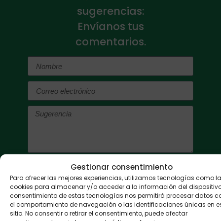
sugerencias:
Envíanos tus
comentarios.
He leído y acepto la
política de privacidad
y
Gestionar consentimiento
el
aviso legal
.
Para ofrecer las mejores experiencias, utilizamos tecnologías como l
cookies para almacenar y/o acceder a la información del dispositivo.
Enviar
consentimiento de estas tecnologías nos permitirá procesar datos 
el comportamiento de navegación o las identificaciones únicas en e
Alternative:
sitio. No consentir o retirar el consentimiento, puede afectar