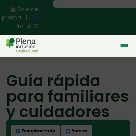
Sala de
prensa
|
Intranet
Inicio
>>
Guía rápida para familiares y cuidadores
Guía rápida
para familiares
y cuidadores
Escuchar todo
Pausar