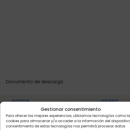
Documento de descarga
ANTERIOR
SIGUIENTE
Revista La Mirada 54. Abril de 2025
Memoria de Sostenibilidad 2024
Gestionar consentimiento
Para ofrecer las mejores experiencias, utilizamos tecnologías como l
cookies para almacenar y/o acceder a la información del dispositivo.
consentimiento de estas tecnologías nos permitirá procesar datos