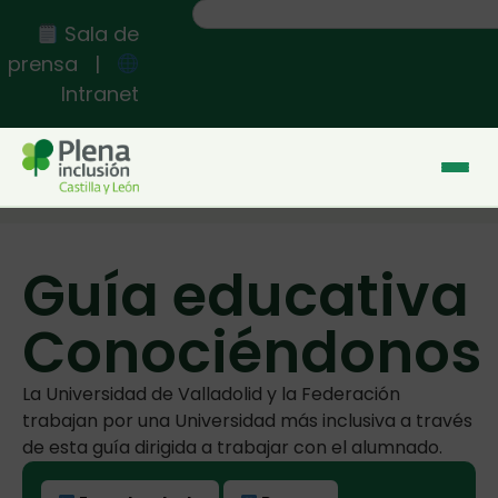
Sala de
prensa
|
Intranet
Inicio
>>
Guía educativa Conociéndonos
Guía educativa
Conociéndonos
La Universidad de Valladolid y la Federación
trabajan por una Universidad más inclusiva a través
de esta guía dirigida a trabajar con el alumnado.