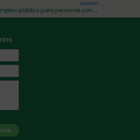
SIGUIENTE
Nueva convocatoria de empleo público para personas con discapacidad intelectual
ios.
nviar