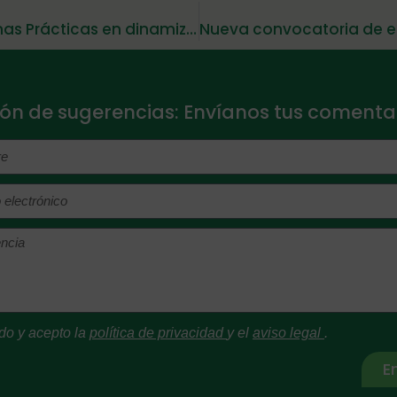
FEAPS celebra el II Encuentro de Buenas Prácticas en dinamizacicón
ón de sugerencias: Envíanos tus comentar
do y acepto la
política de privacidad
y el
aviso legal
.
E