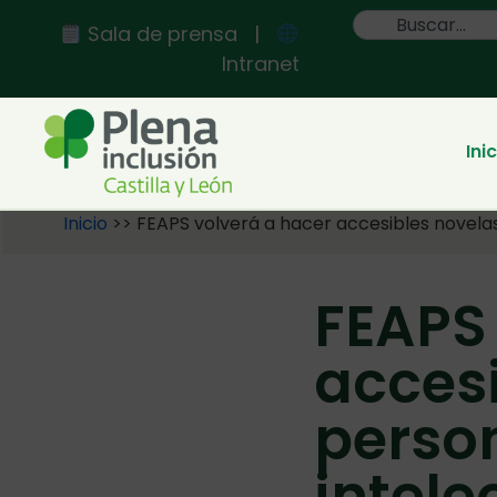
Sala de prensa
|
Intranet
Ini
Inicio
>>
FEAPS volverá a hacer accesibles novela
FEAPS 
acces
perso
intele