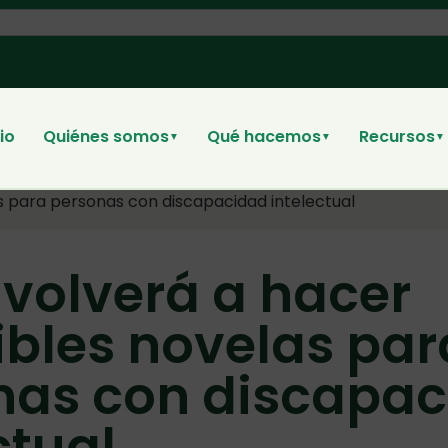
cio
Quiénes somos
Qué hacemos
Recursos
▼
▼
▼
s para personas con discapacidad intelectual
volverá a hacer
ibles novelas par
nas con discapa
ctual