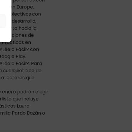
nclusion Europe.
a a colectivos con
 del desarrollo,
s
 puerta hacia la
ado acciones de
s Prácticas en
 ?Léelo Fácil? con
Google Play.
Léelo Fácil?. Para
a cualquier tipo de
o a lectores que
e enero podrán elegir
 lista que incluye
ásticos Laura
Emilia Pardo Bazán o