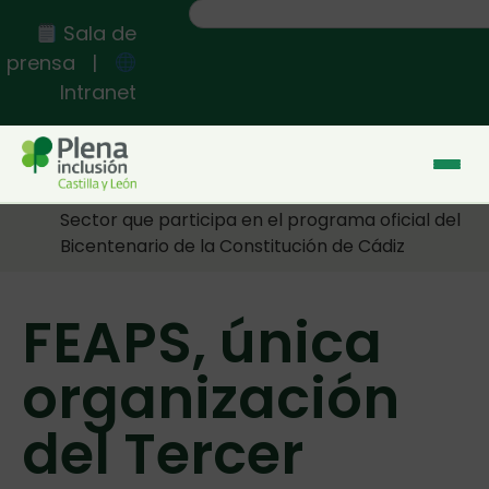
Sala de
prensa
|
Intranet
Inicio
>>
FEAPS, única organización del Tercer
Sector que participa en el programa oficial del
Bicentenario de la Constitución de Cádiz
FEAPS, única
organización
del Tercer