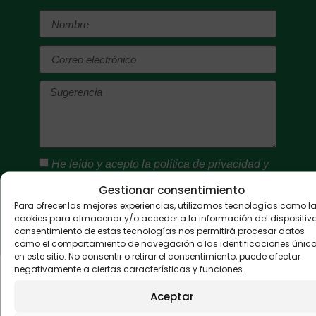
He leído y acepto la
política de privacidad
y
el
aviso legal
.
Gestionar consentimiento
Para ofrecer las mejores experiencias, utilizamos tecnologías como l
Enviar
cookies para almacenar y/o acceder a la información del dispositivo.
consentimiento de estas tecnologías nos permitirá procesar datos
Alternative:
como el comportamiento de navegación o las identificaciones únic
en este sitio. No consentir o retirar el consentimiento, puede afectar
negativamente a ciertas características y funciones.
Colaboradores
Aceptar