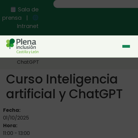
contenido
Sala de
prensa
|
Intranet
Inicio
>>
Eventos
>>
Curso Inteligencia artificial y
ChatGPT
Curso Inteligencia
artificial y ChatGPT
Fecha:
01/10/2025
Hora:
11:00
-
13:00