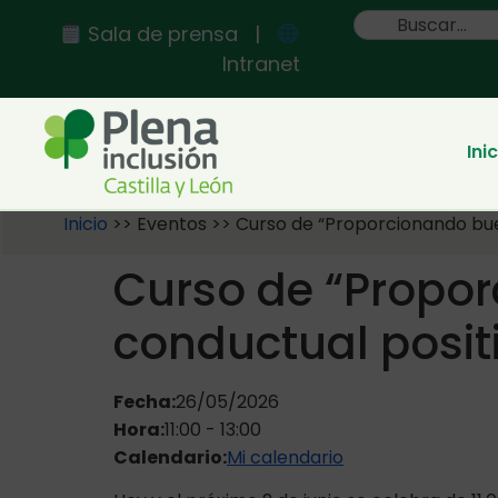
contenido
Sala de prensa
|
Intranet
Ini
Inicio
>>
Eventos
>>
Curso de “Proporcionando bue
Curso de “Propo
conductual posit
Fecha:
26/05/2026
Hora:
11:00
-
13:00
Calendario:
Mi calendario