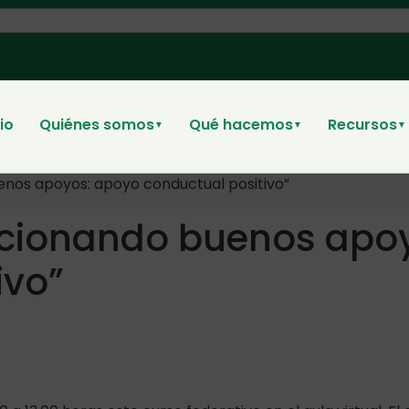
cio
Quiénes somos
Qué hacemos
Recursos
▼
▼
▼
nos apoyos: apoyo conductual positivo”
rcionando buenos apo
ivo”