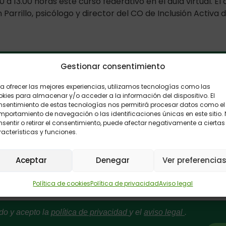
0 a 13.00 horas este curso federativo en el aula virtual. El
Parrillo, psicólogo y director del CO de Inclusión Activa 
Gestionar consentimiento
ón de sugerencias: Envíanos tus comentar
a ofrecer las mejores experiencias, utilizamos tecnologías como las
kies para almacenar y/o acceder a la información del dispositivo. El
nsentimiento de estas tecnologías nos permitirá procesar datos como el
portamiento de navegación o las identificaciones únicas en este sitio.
sentir o retirar el consentimiento, puede afectar negativamente a ciertas
acterísticas y funciones.
Aceptar
Denegar
Ver preferencia
Política de cookies
Política de privacidad
Aviso legal
do y acepto la
política de privacidad
y el
aviso legal
.