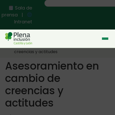
contenido
Sala de
prensa
|
Intranet
Inicio
>>
Eventos
>>
Asesoramiento en cambio de
creencias y actitudes
Asesoramiento en
cambio de
creencias y
actitudes