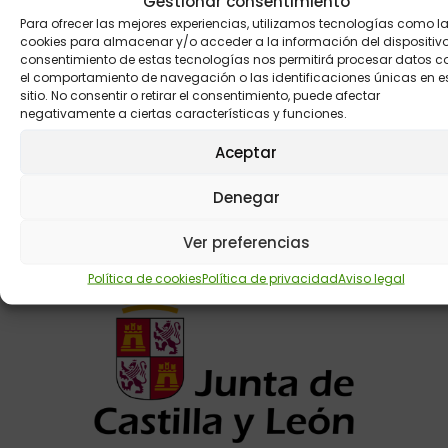
Gestionar consentimiento
Para ofrecer las mejores experiencias, utilizamos tecnologías como l
cookies para almacenar y/o acceder a la información del dispositivo.
consentimiento de estas tecnologías nos permitirá procesar datos 
el comportamiento de navegación o las identificaciones únicas en e
He leído y acepto la
política de privacidad
y
sitio. No consentir o retirar el consentimiento, puede afectar
el
aviso legal
.
negativamente a ciertas características y funciones.
Enviar
Aceptar
Alternative:
Denegar
Ver preferencias
Colaboradores
Política de cookies
Política de privacidad
Aviso legal