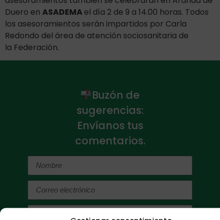
asesoramientos también se celebrarán en Aranda de
Duero en
ASADEMA
el día 2 de 9 a 14.00 horas. Todos
los asesoramientos serán impartidos por Carla
Redondo del área de atención sociosanitaria de
la Federación.
Buzón de
sugerencias:
Envíanos tus
comentarios.