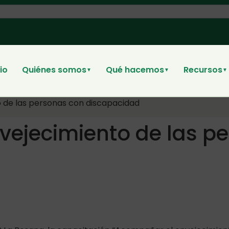
cio
Quiénes somos
Qué hacemos
Recursos
▼
▼
▼
 de las personas con discapacidad
ejecimiento de las p