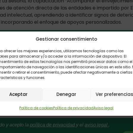
 La Besana, la capacitación
“Acompañar el envejecimien
ales de atención directa de las entidades e impartido por E
intelectual, aprendiendo a identificar signos de deterior
 incorporando el enfoque de apoyos personalizados.
Gestionar consentimiento
ón de sugerencias: Envíanos tus comentar
a ofrecer las mejores experiencias, utilizamos tecnologías como las
kies para almacenar y/o acceder a la información del dispositivo. El
nsentimiento de estas tecnologías nos permitirá procesar datos como el
portamiento de navegación o las identificaciones únicas en este sitio.
sentir o retirar el consentimiento, puede afectar negativamente a ciertas
acterísticas y funciones.
Aceptar
Denegar
Ver preferencia
Política de cookies
Política de privacidad
Aviso legal
do y acepto la
política de privacidad
y el
aviso legal
.