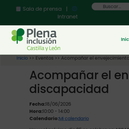
contenido
Sala de prensa
|
Intranet
Ini
Inicio
>>
Eventos
>>
Acompañar el envejecimiento
Acompañar el env
discapacidad
Fecha:
18/06/2026
Hora:
10:00
-
14:00
Calendario:
Mi calendario