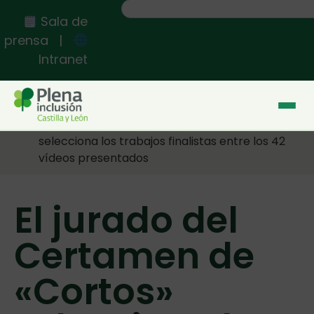
Sala de
prensa
|
Intranet
Inicio
>>
El jurado del Certamen de «Cortos»
selecciona los trabajos finalistas entre los 42
vídeos presentados
El jurado del
Certamen de
«Cortos»