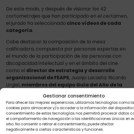
De este modo, y después de visionar los 42
cortometrajes que han participado en el certamen,
el jurado ha seleccionado
cinco vídeos de cada
categoría
.
Cabe destacar la composición de la mesa
calificadora, compuesta por personas expertas en
el mundo de la participación de las personas con
discapacidad intelectual y en el ámbito del cine
como el
director de estrategia y desarrollo
organizacional de FEAPS
, Juanjo Lacasta; Ricardo
Urgiel,
miembros del equipo Guía del Año de la
Participación
, Javier Cuevas,
director de
Gestionar consentimiento
informativos de la cadena SER de Castilla y
Para ofrecer las mejores experiencias, utilizamos tecnologías como l
León
,
el director de cine
Roberto Lozano o
cookies para almacenar y/o acceder a la información del dispositivo.
Francisco Centerno,
expertos en cine de la
consentimiento de estas tecnologías nos permitirá procesar datos 
el comportamiento de navegación o las identificaciones únicas en e
Fundación Personas
.
sitio. No consentir o retirar el consentimiento, puede afectar
negativamente a ciertas características y funciones.
La resolución del jurado se dará a conocer como