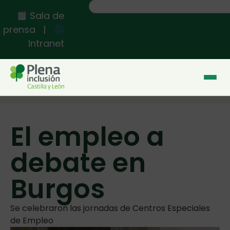
Sala de
prensa
|
Intranet
Inicio
>>
El empleo a debate en Burgos
El empleo a
debate en
Burgos
Se celebraron las jornadas de Centros Especiales
de Empleo