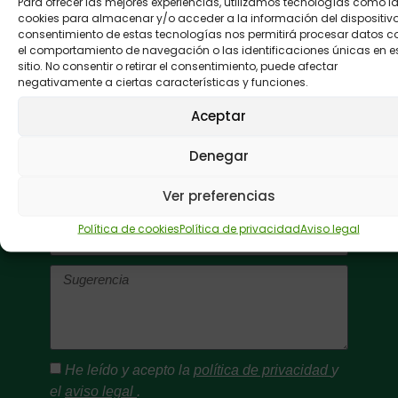
Para ofrecer las mejores experiencias, utilizamos tecnologías como l
cookies para almacenar y/o acceder a la información del dispositivo.
consentimiento de estas tecnologías nos permitirá procesar datos 
el comportamiento de navegación o las identificaciones únicas en e
Buzón de
sitio. No consentir o retirar el consentimiento, puede afectar
negativamente a ciertas características y funciones.
sugerencias:
Aceptar
Envíanos tus
comentarios.
Denegar
Ver preferencias
Política de cookies
Política de privacidad
Aviso legal
He leído y acepto la
política de privacidad
y
el
aviso legal
.