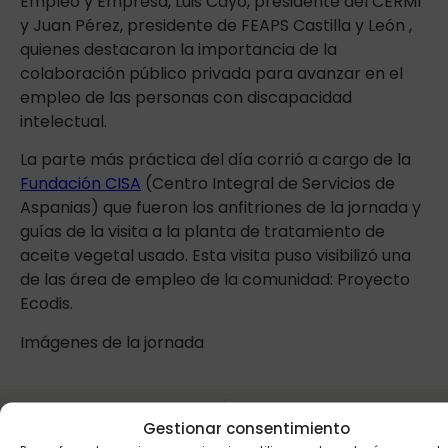
Empleo y Empresa, Luis Cayo, presidente del CERMI
y Juan Pérez, presidente de FEAPS Castilla y León ,
quienes destacaron la importancia de la
colaboración público privada para avanzar en el
empleo de las personas con discapacidad
intelectual.
La parte más práctica del día corrió a cargo de la
Fundación CISA
(Centro Integral de Servicios de
Aspanias) que fueron los anfitriones de la jornada y
guías de la visita a la planta de tratamiento de
aceite vegetal usado. Esta visita puso visibilizó una
de las área de empleo de la comunidad: Proyecto
Ecodis.
Imágenes de la jornada
ANTERIOR
SIGUIENTE
Gestionar consentimiento
El lunes comienza el Encuentro Nacional de Hermanos en Conectados
Fundación San Cebrián presta más servicios en Frómista