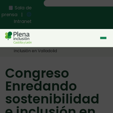
Sala de
prensa
|
Intranet
Inicio
>>
Congreso Enredando sostenibilidad e
inclusión en Valladolid
Congreso
Enredando
sostenibilidad
e inclusión en