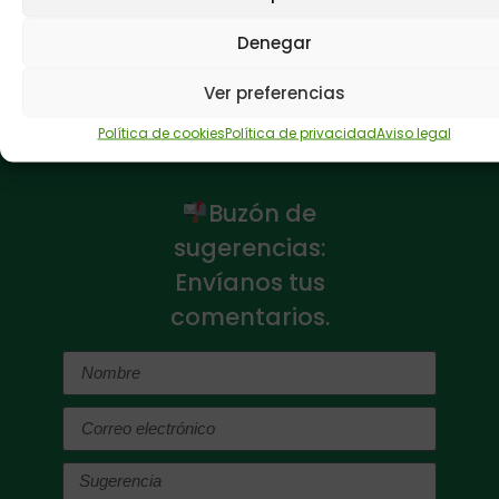
Inscripciones
aquí
Denegar
ANTERIOR
SIGUIENTE
Ver preferencias
Delegación del Gobierno y Plena inclusión Castilla y León colaboran en señalizar de forma accesible 22 colegios electorales
Cerca de 500 personas disfrutaron del IX Festival de la Participación del Grupo Fundación San Cebrián
Política de cookies
Política de privacidad
Aviso legal
Buzón de
sugerencias:
Envíanos tus
comentarios.