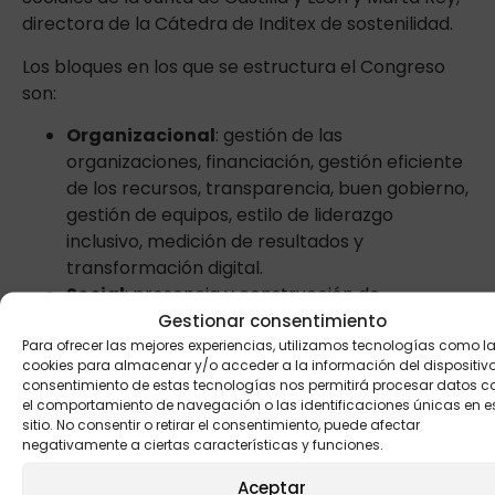
directora de la Cátedra de Inditex de sostenilidad.
Los bloques en los que se estructura el Congreso
son:
Organizacional
: gestión de las
organizaciones, financiación, gestión eficiente
de los recursos, transparencia, buen gobierno,
gestión de equipos, estilo de liderazgo
inclusivo, medición de resultados y
transformación digital.
Social
: presencia y construcción de
comunidad, Derechos Humanos, ética,
Gestionar consentimiento
igualdad de género, apoyos en la comunidad y
Para ofrecer las mejores experiencias, utilizamos tecnologías como l
cookies para almacenar y/o acceder a la información del dispositivo.
alianzas con otros.
consentimiento de estas tecnologías nos permitirá procesar datos 
Medioambiental:
eficiencia energética, uso
el comportamiento de navegación o las identificaciones únicas en e
de las energías renovables, protección del
sitio. No consentir o retirar el consentimiento, puede afectar
negativamente a ciertas características y funciones.
medio ambiente y economía verde.
Más información del Congreso
aquí
Aceptar