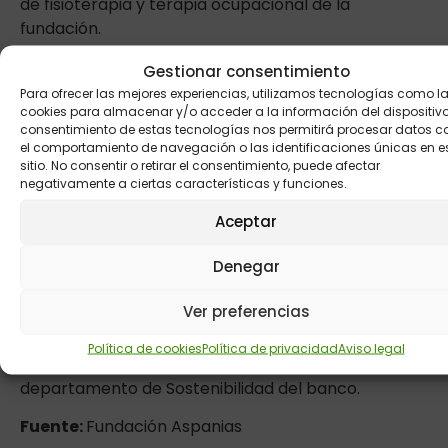
de fisioterapia y terapia ocupacional de la
fundación.
Gestionar consentimiento
Aspanias Burgos ofrece recursos de apoyo y
Para ofrecer las mejores experiencias, utilizamos tecnologías como l
atención a personas con discapacidad intelectual,
cookies para almacenar y/o acceder a la información del dispositivo.
personas con problemas de salud mental,
consentimiento de estas tecnologías nos permitirá procesar datos 
personas mayores en situación de dependencia y
el comportamiento de navegación o las identificaciones únicas en e
sitio. No consentir o retirar el consentimiento, puede afectar
otros colectivos en riesgo de exclusión social.
negativamente a ciertas características y funciones.
Durante 2018, la Fundación Aspanias Burgos ofreció
apoyo a más de 1.500 personas a través de sus 980
Aceptar
plazas en su centro educativo, centros de día,
Denegar
viviendas tuteladas y residencias.
Ver preferencias
El proyecto de la Fundación Aspanias Burgos se
engloba dentro de la línea social de nuestro Plan
Política de cookies
Política de privacidad
Aviso legal
Tres en Raya de Bankinter desarrollado desde el
departamento de Sostenibilidad del banco.
Fuente:
Fundación Aspanias