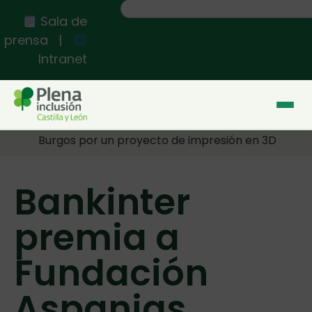
Sala de
prensa
|
Intranet
Inicio
>>
Bankinter premia a Fundación Aspanias
Burgos por un proyecto de impresión en 3D
Bankinter
premia a
Fundación
Aspanias