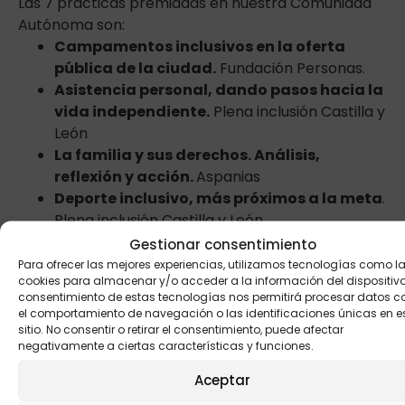
Las 7 prácticas premiadas en nuestra Comunidad
Autónoma son:
Campamentos inclusivos en la oferta
pública de la ciudad.
Fundación Personas.
Asistencia personal, dando pasos hacia la
vida independiente.
Plena inclusión Castilla y
León
La familia y sus derechos. Análisis,
reflexión y acción.
Aspanias
Deporte inclusivo, más próximos a la meta
.
Plena inclusión Castilla y León
Derecho a los derechos.
Centro Padre Zegrí
Gestionar consentimiento
Yo también participo. Una experiencia de
Para ofrecer las mejores experiencias, utilizamos tecnologías como l
cookies para almacenar y/o acceder a la información del dispositivo.
ocio inclusivo en el carnaval de Zamora.
consentimiento de estas tecnologías nos permitirá procesar datos 
Fundación Personas
el comportamiento de navegación o las identificaciones únicas en e
Proceso electoral en Aspanias.
Aspanias
sitio. No consentir o retirar el consentimiento, puede afectar
negativamente a ciertas características y funciones.
En la web de
El huerto de ideas
se pueden ver tanto
las
14 Prácticas Admirables
, como las
Mejores
Aceptar
Prácticas
.