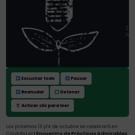
Escuchar todo
Pausar
Reanudar
Detener
Activar clic para leer
Los próximos 13 y14 de octubre se celebrará en
Córdoba el
I Encuentro de Prácticas Admirables