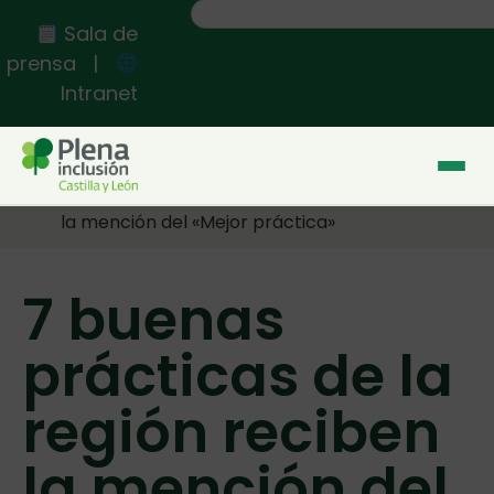
Sala de
prensa
|
Intranet
Inicio
>>
7 buenas prácticas de la región reciben
la mención del «Mejor práctica»
7 buenas
prácticas de la
región reciben
la mención del