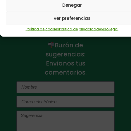
Denegar
ANTERIOR
SIGUIENTE
Profundizando en el Proyecto de Apoyo Activo
Plena inclusión pide en su campaña regalar NADA
Ver preferencias
Política de cookies
Política de privacidad
Aviso legal
Buzón de
sugerencias:
Envíanos tus
comentarios.