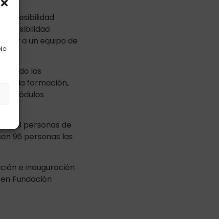
 accesibilidad
 accesibilidad
ormar a un equipo de
 No
han sido las
rtir la formación,
s
 los módulos
con 39 personas de
son 96 personas las
ción e inauguración
 en Fundación