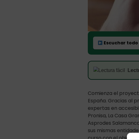
Escuchar todo
Lectu
Comienza el proyecto
España. Gracias al p
expertas en accesibil
Pronisa, La Casa Gra
Asprodes Salamanca y
sus mismas entidades
curso con el objetiv