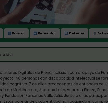
Pausar
Reanudar
Detener
Activa
ra fácil
 Líderes Digitales de Plena inclusión con el apoyo de F
royecto, 46 personas con discapacidad intelectual se fo
idad cognitiva, 7 de ellas procedentes de entidades de Ca
nde de Martiherrero, Asprona León, Asprona Bierzo, Fund
 Fundación Personas Valladolid. Junto a ellas participan
. Estas parejas de cada entidad han adquirido el comprom
o de llegar a más personas.