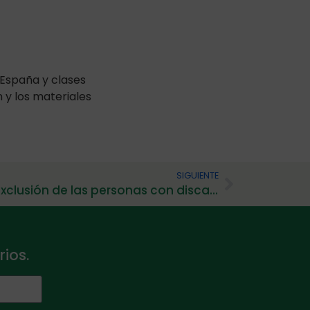
 España y clases
 y los materiales
SIGUIENTE
La situación de extrema exclusión de las personas con discapacidad intelectual en prisión es una realidad
ios.