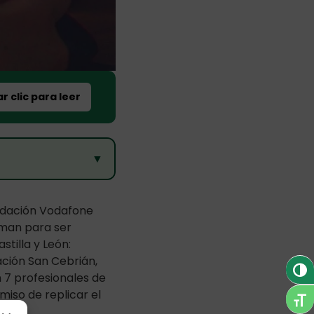
r clic para leer
▼
undación Vodafone
rman para ser
stilla y León:
ación San Cebrián,
Alter
 7 profesionales de
iso de replicar el
Alte