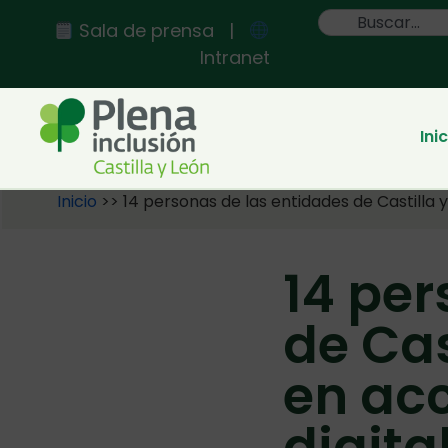
Sala de prensa
|
Intranet
Ini
Inicio
>>
14 personas de las entidades de Castilla y
14 per
de Cas
en acc
digita