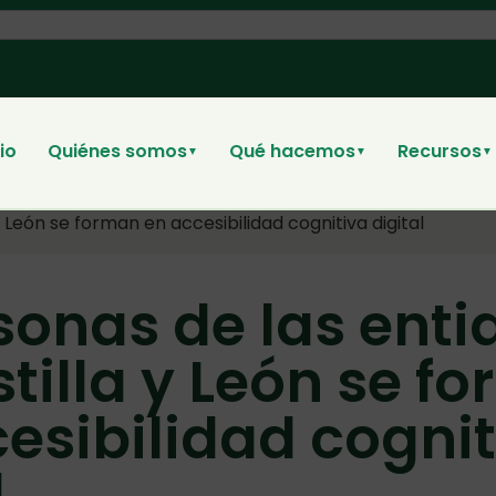
cio
Quiénes somos
Qué hacemos
Recursos
▼
▼
▼
 León se forman en accesibilidad cognitiva digital
sonas de las ent
tilla y León se f
esibilidad cogni
l